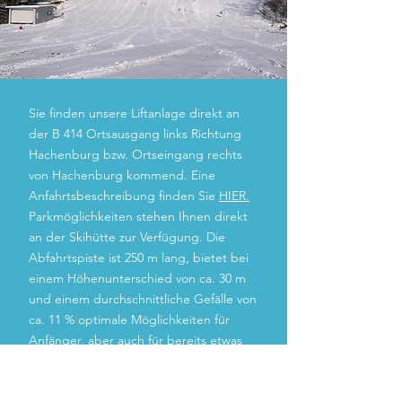
Sie finden unsere Liftanlage direkt an
der B 414 Ortsausgang links Richtung
Hachenburg bzw. Ortseingang rechts
von Hachenburg kommend. Eine
Anfahrtsbeschreibung finden Sie
HIER.
Parkmöglichkeiten stehen Ihnen direkt
an der Skihütte zur Verfügung. Die
Abfahrtspiste ist 250 m lang, bietet bei
einem Höhenunterschied von ca. 30 m
und einem durchschnittliche Gefälle von
ca. 11 % optimale Möglichkeiten für
Anfänger, aber auch für bereits etwas
fortgeschrittene Skifahrer, sich sportlich
zu betätigen.