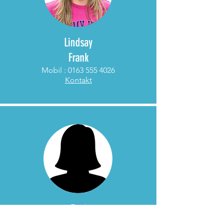
Lindsay
Frank
Mobil :
0163 555 4026
Kontakt
Frei