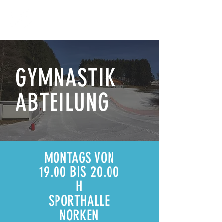
GYMNASTIK
ABTEILUNG
MONTAGS VON
19.00 BIS 20.00
H
SPORTHALLE
NORKEN